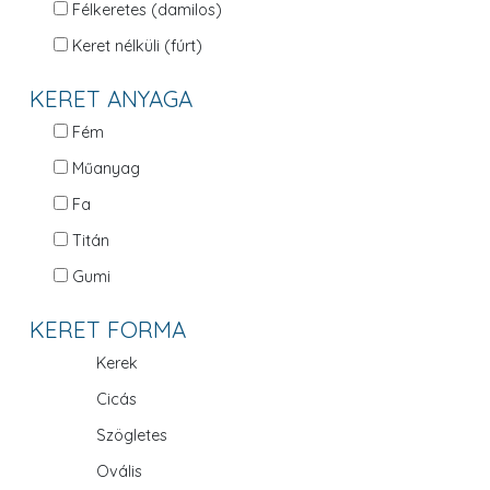
Félkeretes (damilos)
Keret nélküli (fúrt)
KERET ANYAGA
Fém
Műanyag
Fa
Titán
Gumi
KERET FORMA
Kerek
Cicás
Szögletes
Ovális