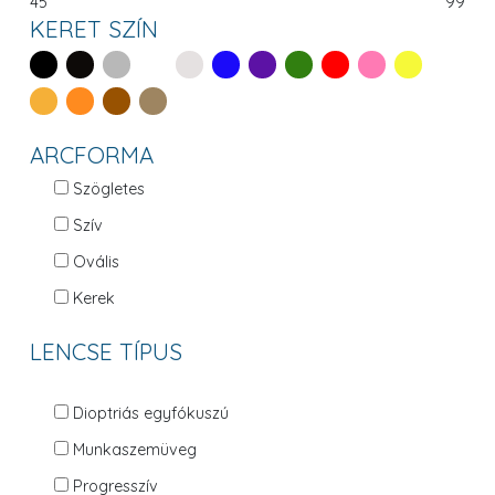
45
99
KERET SZÍN
ARCFORMA
Szögletes
Szív
Ovális
Kerek
LENCSE TÍPUS
Dioptriás egyfókuszú
Munkaszemüveg
Progresszív