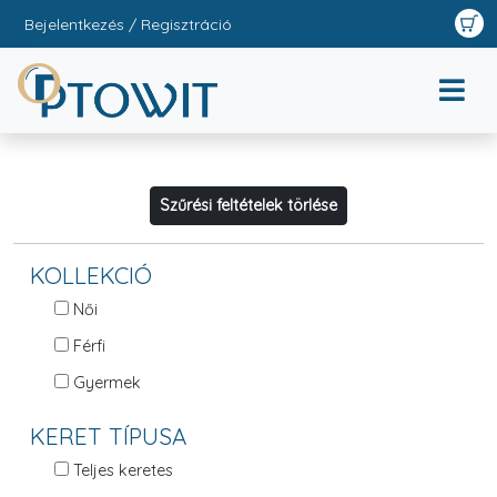
Bejelentkezés / Regisztráció
Szűrési feltételek törlése
KOLLEKCIÓ
Női
Férfi
Gyermek
KERET TÍPUSA
Teljes keretes