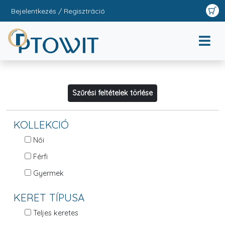
Bejelentkezés / Regisztráció
Szűrési feltételek törlése
KOLLEKCIÓ
Női
Férfi
Gyermek
KERET TÍPUSA
Teljes keretes