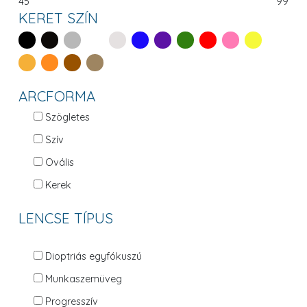
45
99
KERET SZÍN
ARCFORMA
Szögletes
Szív
Ovális
Kerek
LENCSE TÍPUS
Dioptriás egyfókuszú
Munkaszemüveg
Progresszív