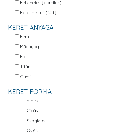
Félkeretes (damilos)
Keret nélküli (fúrt)
KERET ANYAGA
Fém
Műanyag
Fa
Titán
Gumi
KERET FORMA
Kerek
Cicás
Szögletes
Ovális