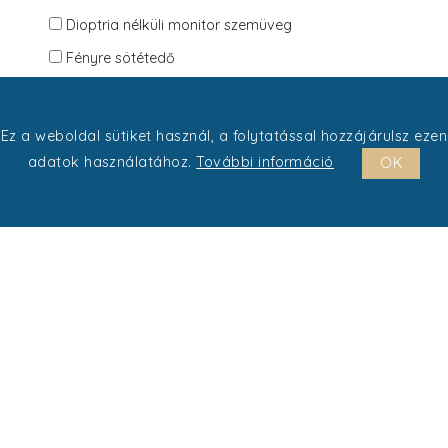
Dioptria nélküli monitor szemüveg
Fényre sötétedő
Vezetéshez
Dioptriás napszemüveg
Ez a weboldal sütiket használ, a folytatással hozzájárulsz ezen
adatok használatához.
További információ
OK
LENCSE SZÍNE
Rendezés: