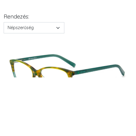
Rendezés:
M MISSONI
MMI 0010 6AK