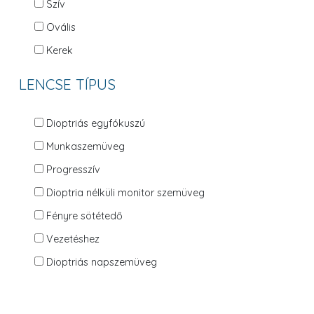
Szív
Ovális
Kerek
LENCSE TÍPUS
Dioptriás egyfókuszú
Munkaszemüveg
Progresszív
Dioptria nélküli monitor szemüveg
Fényre sötétedő
Vezetéshez
Dioptriás napszemüveg