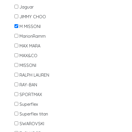
Jaguar
JIMMY CHOO
M MISSONI
MarionRamm
MAX MARA
MAX&CO
MISSONI
RALPH LAUREN
RAY-BAN
SPORTMAX
Superflex
Superflex titan
SWAROVSKI