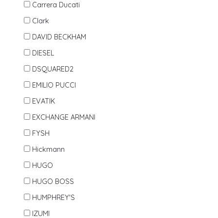
Carrera Ducati
Clark
DAVID BECKHAM
DIESEL
DSQUARED2
EMILIO PUCCI
EVATIK
EXCHANGE ARMANI
FYSH
Hickmann
HUGO
HUGO BOSS
HUMPHREY'S
IZUMI