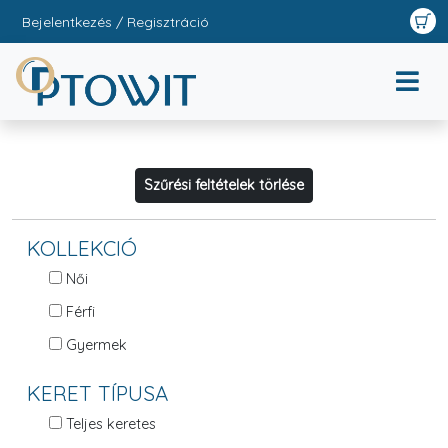
Bejelentkezés / Regisztráció
Szűrési feltételek törlése
KOLLEKCIÓ
Női
Férfi
Gyermek
KERET TÍPUSA
Teljes keretes