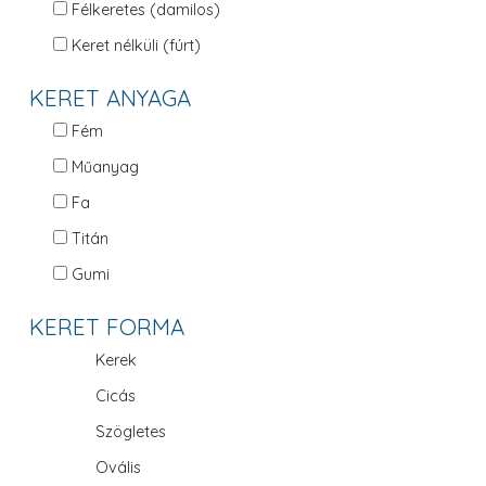
Félkeretes (damilos)
Keret nélküli (fúrt)
KERET ANYAGA
Fém
Műanyag
Fa
Titán
Gumi
KERET FORMA
Kerek
Cicás
Szögletes
Ovális