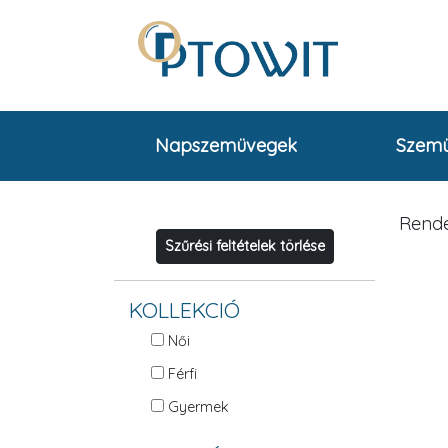
Napszemüvegek
Szem
Rende
Szűrési feltételek törlése
KOLLEKCIÓ
Női
Férfi
Gyermek