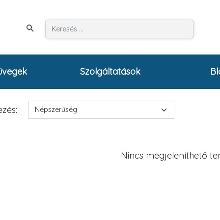
üvegek
Szolgáltatások
Bl
zés:
Nincs megjeleníthető t