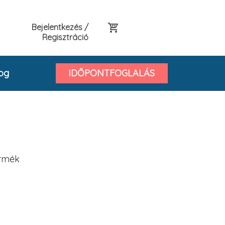
Bejelentkezés /
Regisztráció
og
IDŐPONTFOGLALÁS
ermék