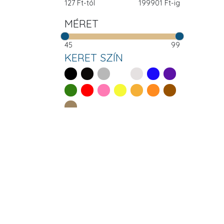
127
Ft-tól
199901
Ft-ig
MÉRET
45
99
KERET SZÍN
ARCFORMA
Szögletes
Szív
Ovális
Kerek
LENCSE TÍPUS
Napszemüvegek 