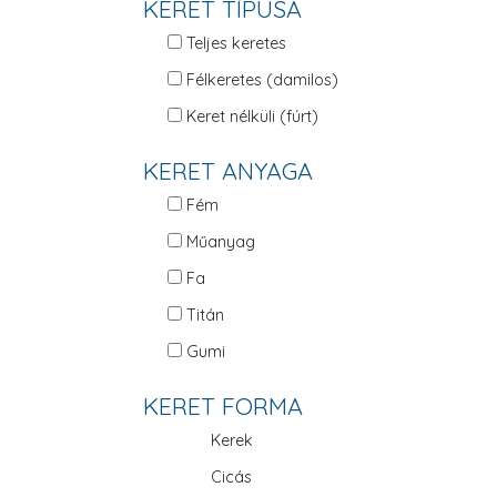
KERET TÍPUSA
Teljes keretes
Félkeretes (damilos)
Keret nélküli (fúrt)
KERET ANYAGA
Fém
Műanyag
Fa
Titán
Gumi
KERET FORMA
Kerek
Cicás