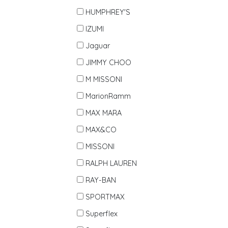
HUMPHREY'S
IZUMI
Jaguar
JIMMY CHOO
M MISSONI
MarionRamm
MAX MARA
MAX&CO
MISSONI
RALPH LAUREN
RAY-BAN
SPORTMAX
Superflex