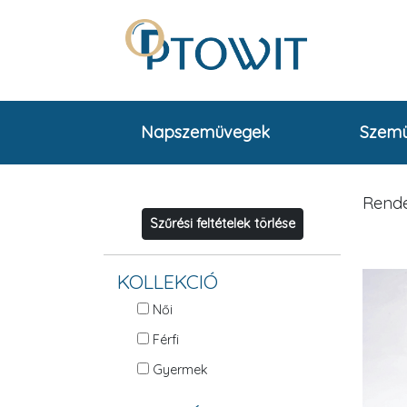
Napszemüvegek
Szem
Rende
Szűrési feltételek törlése
KOLLEKCIÓ
Női
Férfi
Gyermek