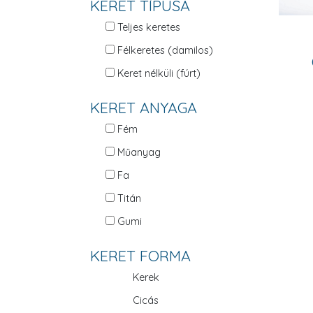
KERET TÍPUSA
Teljes keretes
Félkeretes (damilos)
Keret nélküli (fúrt)
KERET ANYAGA
Fém
Műanyag
Fa
Titán
Gumi
KERET FORMA
Kerek
Cicás