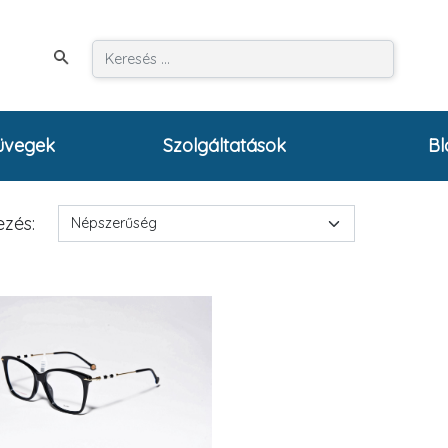
üvegek
Szolgáltatások
Bl
zés: