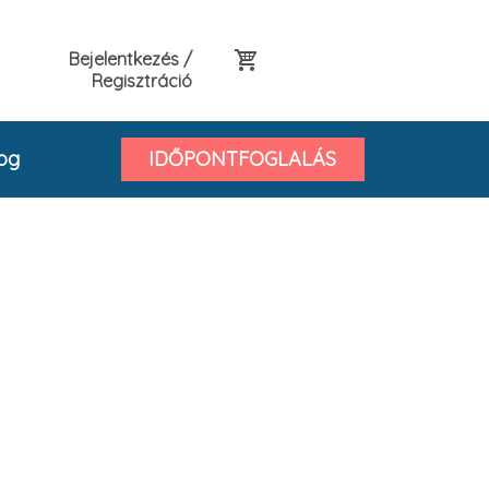
Bejelentkezés /
Regisztráció
og
IDŐPONTFOGLALÁS