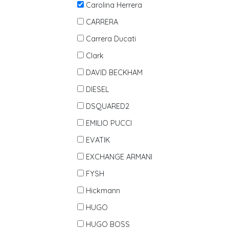
Carolina Herrera
CARRERA
Carrera Ducati
Clark
DAVID BECKHAM
DIESEL
DSQUARED2
EMILIO PUCCI
EVATIK
EXCHANGE ARMANI
FYSH
Hickmann
HUGO
HUGO BOSS